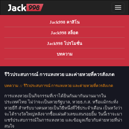
Jack998 คาสิโน
Jack998 สล็อต
Jack998 โปรโมชั่น
บทความ
รีวิวประสบการณ์ การแทงหวย และค่ายหวยที่ควรสังเกต
::
บทความ
รีวิวประสบการณ์ การแทงหวย และค่ายหวยที่ควรสังเกต
การแทงหวยเป็นกิจกรรมที่เราได้ยินกันมากันนานมากใน
ประเทศไทย ไม่ว่าจะเป็นหวยรัฐบาล, หวยธ.ก.ส. หรือแม้กระทั่ง
หวยยี่กี สำหรับบางคนหวยเป็นวิธีหนึ่งที่ใช้ประจำเดือน เป็นหวังว่า
จะได้รางวัลใหญ่หลังจากซื้อแผ่นตัวเลขแสนรอยยิ้ม วันนี้เราจะมา
แชร์ประสบการณ์ในการแทงหวย และข้อมูลเกี่ยวกับค่ายหวยที่น่า
สนใจ