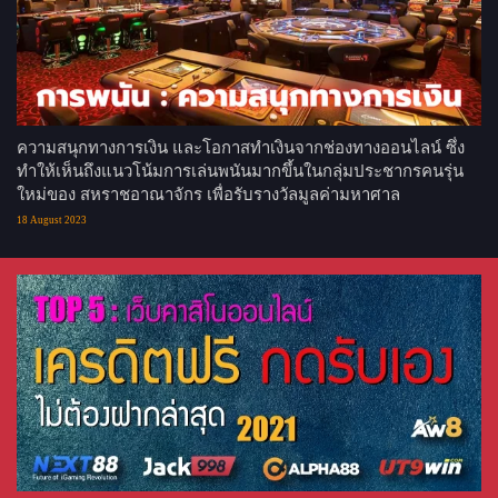
ความสนุกทางการเงิน และโอกาสทำเงินจากช่องทางออนไลน์ ซึ่ง
ทำให้เห็นถึงแนวโน้มการเล่นพนันมากขึ้นในกลุ่มประชากรคนรุ่น
ใหม่ของ สหราชอาณาจักร เพื่อรับรางวัลมูลค่ามหาศาล
18 August 2023