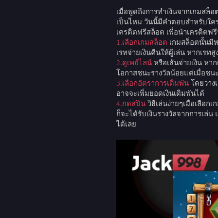
เมื่อพูดถึงการทำเงินจากเกมสล็อ
เป็นไหม วันนี้มีคำตอบสำหรับใค
เครดิตฟรีสล็อต เพื่อนำเครดิตฟรีน
1.เลือกเกมสล็อต
เกมสล็อตนั้นมี
เรทจ่ายเงินคืนให้ผู้เล่น หากเรทส
2.ดูเพย์ไลน์
หรือเส้นจ่ายเงิน หาก
โอกาสชนะรางวัลน้อยแต่เมื่อชนะร
3.เลือกอัตราการเดิมพัน
โดยวางเด
อาจจะเพิ่มยอดเงินเดิมพันได้
4.กดสปิน
วิธีเล่นง่ายๆเมื่อเลือ
ก็จะได้รับเงินรางวัลจากการเล่น
ได้เลย