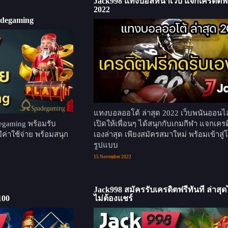
Jack998 แทงบอลหน้าเว็บ แจกเครดิตฟร
2022
adegaming
แทงบอลออโต้ ล่าสุด 2022 เว็บพนันออนไล
egaming พร้อมรับ
เปิดให้เพื่อนๆ ได้สนุกกับเกมกีฬา แจกเคร
ีค่าใช้จ่าย พร้อมสนุก
เองล่าสุด เพียงสมัครสมาใหม่ พร้อมเข้าสู
รูปแบบ
15 November 2022
Jack998 สมัครรับเครดิตฟรีทันที ล่าสุ
100
ไม่ต้องแชร์