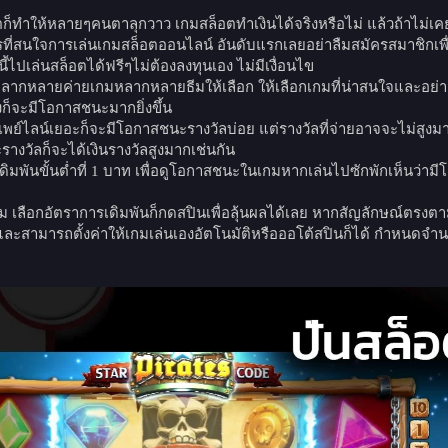
ตก็ทำให้หลายๆคนตาลุกวาว เกมสล็อตทำเงินได้จริงหรือไม่ แล้วถ้าไม่เค
รที่สนใจการเล่นเกมสล็อตออนไลน์ อันดับแรกเลยอย่าลืมสมัครสมาชิกเพื
ี้ไปเล่นสล็อตได้ฟรีๆไม่ต้องลงทุนเอง ไม่มีเงื่อนไข
หลากหลายค่ายเกมหลากหลายธีมให้เลือก ให้เลือกเกมที่น่าสนใจและอย่าล
ูงก็จะมีโอกาสชนะมากยิ่งขึ้น
เพย์ไลน์เยอะก็จะมีโอกาสชนะรางวัลบ่อย แต่รางวัลที่จ่ายอาจจะไม่สูงมา
างวัลก็จะได้เงินรางวัลสูงมากเช่นกัน
ิมพันขั้นต่ำที่ 1 บาท เพื่อดูโอกาสชนะในเกมหากเล่นไปซักพักเห็นว่ามี
กเกม เลือกอัตราการเดิมพันก็กดสปินเพื่อลุ้นผลได้เลย หากสัญลักษณ์ตรงตาม
 และสามารถตั้งค่าให้เกมเล่นเองอัตโนมัติหรือออโต้สปินก็ได้ กำหนดจ