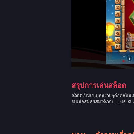
สรุปการเล่นสล็อต
สล็อตเป็นเกมเล่นง่ายๆค่กดสปินเท
รับเมื่อสมัครสมาชิกกับ Jack998