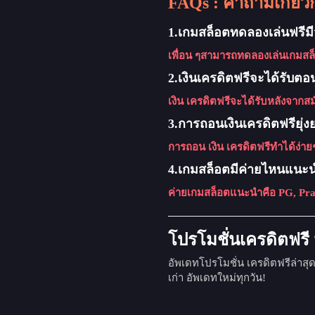
FAQs : คำถามเกี่ยว
1.เกมสล็อตทดลองเล่นฟรีมี
เพื่อน ๆสามารถทดลองเล่นเกมสล็
2.เงินเครดิตฟรีจะได้รับต
เงิน เครดิตฟรีจะได้รับหลังจาก
3.การถอนเงินเครดิตฟรียุ่ง
การถอน เงิน เครดิตฟรีทำได้ง่า
4.เกมสล็อตมีค่ายไหนแนะน
ค่ายเกมสล็อตแนะนำคือ PG, Pra
โปรโมชั่นเครดิตฟรี 
อัพเดทโปรโมชั่น เครดิตฟรีล่าสุ
เก่า อัพเดทใหม่ทุกวัน!