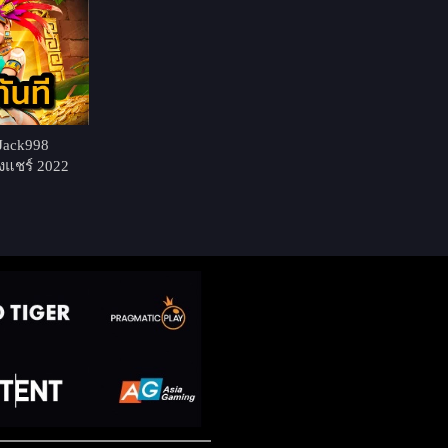
Jack998
องแชร์ 2022