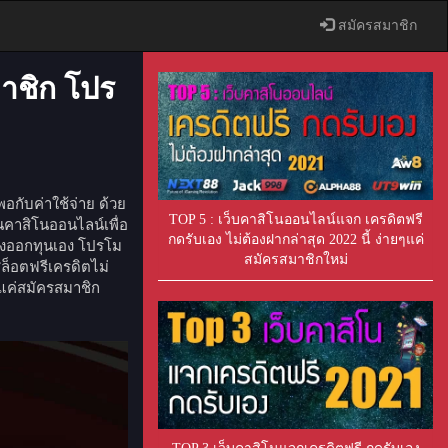
สมัครสมาชิก
มาชิก โปร
อกับค่าใช้จ่าย ด้วย
TOP 5 : เว็บคาสิโนออนไลน์แจก เครดิตฟรี
นคาสิโนออนไลน์เพื่อ
กดรับเอง ไม่ต้องฝากล่าสุด 2022 นี้ ง่ายๆแค่
องออกทุนเอง โปรโม
สมัครสมาชิกใหม่
ล็อตฟรีเครดิตไม่
งแค่สมัครสมาชิก