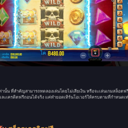
่านั้น ที่สำคัญสามารถทดลองเล่นโดยไม่เสียเงิน หรือจะเล่นเกมสล็อตฟรีด
 และเครดิตฟรีถอนได้จริง แค่ทำยอดเทิร์นโอเวอร์ให้ครบตามที่กำหนดเท่