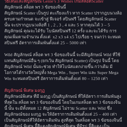
วิธีเล่นและสัญลักษณ์ Genie’s 3 Wishes เกมสล็อตScatter
สัญลักษณ์ สล็อต พร 3 ข้อของจินนี้
สัญลักษณ์ Scatter เป็นรูป ตะเกียงแก้ว หาก Scatter ปรากฎบนวงล้อ
ครบตามกำหนด จะเข้าสู่ ฟีเจอร์ สปินฟรี โดยสัญลักษณ์ Scatter
นั้น จะปรากฎบนวงล้อที่ 1 , 2 , 3 , 4 และ 5 หากคุณได้ 3 – 5
สัญลักษณ์ คุณจะได้รับ โบนัสสปินฟรี 12 ครั้ง และจะได้รับ การ
คุณเพิ่มตามจำนวน ตั้งแต่ x2 x3 x4 x5 ไปเรื่อย ๆ จนกว่า จะหมด
สปินฟรี อัตราการเดิมพันตั้งแต่ 25 – 5000 เท่า
Wild สัญลักษณ์ สล็อต พร 3 ข้อของจินนี้ จะมีสัญลักษณ์ Wild ที่ใช้
แทนสัญลักษณ์อื่น ๆ (ยกเว้น สัญลักษณ์ Scatter) เป็นรูป จินนี้ โดย
สัญลักษณ์ Wild นั้นจะช่วย ทำให้โบนัสแตกง่ายขึ้น กว่าเดิม มี
โอกาสได้รางวัลใหญ่ทั้ง Mega Win , Super Win และ Super Mega
Win จะหมดสปินฟรี อัตราการเดิมพันตั้งแต่ 80 – 1250 เท่า
สัญลักษณ์ พิเศษ มงกุฏ
สัญลักษณ์พิเศษ ที่มี มงกุฏ เป็นสัญลักษณ์ ที่ให้อัตรา การเดิมพันสูง
ที่สุดใน สล็อต พร 3 ข้อของจินนี้ โดยในเกมสล็อต พร 3 ข้อของจิน
นี้ นั้น จะมีทั้งหมด 12 สัญลักษณ์ ไม่รวม Scatter และ Wild ซึ่ง
สัญลักษณ์ของ มงกุฏ จะให้อัตราการเดิมพันตั้งแต่ 25 – 400 เท่า
เป็นสัญลักษณ์ที่ให้อัตราเดิมพัน สูงที่สุด ในสล็อต พร 3 ข้อของจินนี้
สัญลักษณ์ พิเศษ จี้สีแดงสัญลักษณ์พิเศษ ที่มีรูป จี้สีแดง เป็น