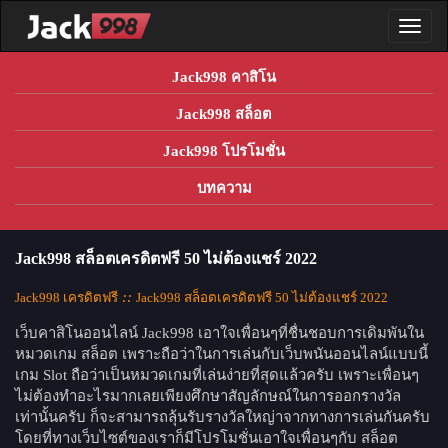
Jack998 คาสิโน
Jack998 สล็อต
Jack998 โปรโมชั่น
บทความ
Jack998 สล็อตเครดิตฟรี 50 ไม่ต้องแชร์ 2022
::
Jack998 เครดิตฟรี
Jack998 สล็อตเครดิตฟรี 50 ไม่ต้องแชร์ 2022
เว็บคาสิโนออนไลน์ Jack998 เอาใจเพื่อนๆที่ชื่นชอบการเดิมพันใน
หมวดเกม สล็อต เพราะถือว่าในการเล่นกับเว็บพนันออนไลน์แบบนี้
เกม Slot ถือว่าเป็นหมวดเกมที่เล่นง่ายที่สุดแล้วครับ เพราะเพื่อนๆ
ไม่ต้องทำอะไรมากเลยเพียงศึกษาสัญลักษณ์ในการออกรางวัล
เท่านั้นครับ ก็จะสามารถลุ้นรับรางวัลใหญ่าจากทางการเล่นกันครับ
โดยที่ทางเว็บไซต์ของเราก็มีโปรโมชั่นเอาใจเพื่อนๆกับ สล็อต