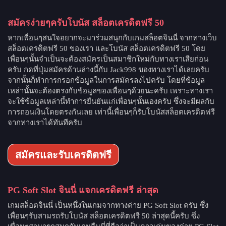
สมัครง่ายๆครับโบนัส สล็อตเครดิตฟรี 50
หากเพื่อนๆสนใจอยากจะมาร่วมสนุกกับเกมสล็อตจินนี่ จากทางเว็บ
สล็อตเครดิตฟรี 50 ของเรา และโบนัส สล็อตเครดิตฟรี 50 โดย
เพื่อนๆนั้นจำเป็นจะต้องสมัครเป็นสมาชิกใหม่กับทางเราเสียก่อน
ครับ กดที่ปุ่มสมัครด้านล่างนี้กับ Jack998 ของทางเราได้เลยครับ
จากนั้นก็ทำการกรอกข้อมูลในการสมัครลงไปครับ โดยที่ข้อมูล
เหล่านั้นจะต้องตรงกับข้อมูลของเพื่อนๆด้วยนะครับ เพราะทางเรา
จะใช้ข้อมูลเหล่านี้ทำการยืนยันแก่เพื่อนๆนั้นเองครับ ซึ่งจะมีผลกับ
การถอนเงินโดยตรงกันเลย เท่านี้เพื่อนๆก็รับโบนัสสล็อตเครดิตฟรี
จากทางเราได้ทันทีครับ
สมัครและรับเครดิตฟรี
PG Soft Slot จินนี่ แจกเครดิตฟรี ล่าสุด
เกมสล็อตจินนี่ เป็นหนึ่งในเกมจากทางค่าย PG Soft Slot ครับ ซึ่ง
เพื่อนๆรับสามรถรับโบนัส สล็อตเครดิตฟรี 50 ล่าสุดนี้ครับ ซึ่ง