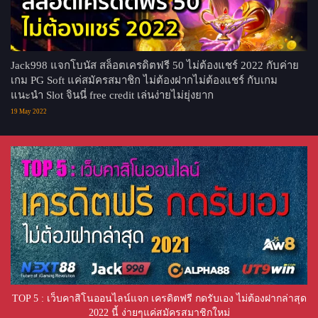
Jack998 แจกโบนัส สล็อตเครดิตฟรี 50 ไม่ต้องแชร์ 2022 กับค่าย
เกม PG Soft แค่สมัครสมาชิก ไม่ต้องฝากไม่ต้องแชร์ กับเกม
แนะนำ Slot จินนี่ free credit เล่นง่ายไม่ยุ่งยาก
19 May 2022
TOP 5 : เว็บคาสิโนออนไลน์แจก เครดิตฟรี กดรับเอง ไม่ต้องฝากล่าสุด
2022 นี้ ง่ายๆแค่สมัครสมาชิกใหม่