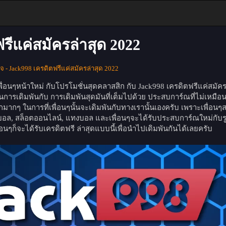
รีแค่สมัครล่าสุด 2022
 - Jack998 เครดิตฟรีแค่สมัครล่าสุด 2022
ื่อนๆหน้าใหม่ กับโปรโมชั่นสุดคลาสสิก กับ Jack998 เครดิตฟรีแค่สมัครล่
นการเดิมพันกับ การเดิมพันสุดมันที่เต็มไปด้วย ประสบการ์ณที่ไม่เหมื
ิกมากๆ ในการที่เพื่อนๆนั้นจะเดิมพันกับทางเรานั้นเองครับ เพราะเพื่อนๆ
บอล, สล็อตออนไลน์, แทงบอล และเพื่อนๆจะได้รับประสบการ์ณใหม่กับรู
พื่อนๆก็จะได้รับเครดิตฟรี ล่าสุดแบบนี้เพื่อนำไปเดิมพันกันได้เลยครับ