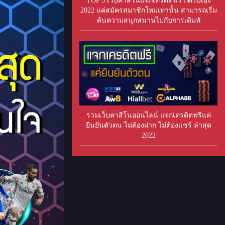
TOP 3 เว็บคาสิโนแจกเครดิตฟรี กดรับเอง
2022 แค่สมัครสมาชิกใหม่เท่านั้น สามารถเริ่ม
ต้นความสนุกสนานไปกับการเดิมพั
รวมเว็บคาสิโนออนไลน์ แจกเครดิตฟรีแค่
ยืนยันตัวตน ไม่ต้องฝาก ไม่ต้องแชร์ ล่าสุด
2022