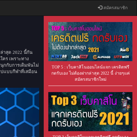
สมัครสมาชิก
าสุด 2022 นี้กัน
อนใคร เพราะทาง
สนุกกับการเดิมพันไม่
TOP 5 : เว็บคาสิโนออนไลน์แจก เครดิตฟรี
ปแบบกีฬาที่เสมือน
กดรับเอง ไม่ต้องฝากล่าสุด 2022 นี้ ง่ายๆแค่
สมัครสมาชิกใหม่