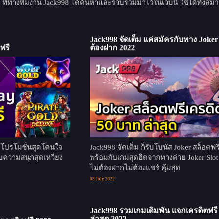
ด ที่ทางทีมงาน Jack998 ได้ค้นหาและรวบรวมมาไว้ในเว็บนี้ ใช้ได้ทั้งส
Jack998 จัดเต็ม แค่สมัครกับทาง Joker 
ฟรี
ต้องฝาก 2022
ับโปรโมชั่นสุดโดนใจ
Jack998 จัดเต็ม ก็รับโบนัส Joker สล็อตฟ
ับความสนุกสุดเหวี่ยง
พร้อมกับเกมสุดฮิตจากทางค่าย Joker Slot
ไม่ต้องฝากไม่ต้องแชร์ คุ้มสุด
03 July 2022
Jack998 รวมเกมเดิมพัน แจกเครดิตฟรี
ล่าสุด 2022