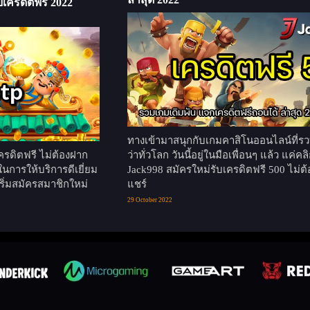
ับเครดิตฟรี 2022
ทางเข้ามาสนุกกับเกมคาสิโนออนไลน์ที่
เครดิตฟรี ไม่ต้องฝาก
ว่าทั่วโลก วันนี้อยู่ในมือเพื่อนๆ แล้ว แค่คล
นการให้บริการดีเยี่ยม
Jack998 สมัครใหม่รับเครดิตฟรี 500 ไม่ต
ิ่มสมัครสมาชิกใหม่
แชร์
29 October 2022