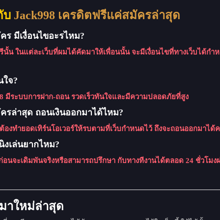
กับ
Jack998 เครดิตฟรีแค่สมัครล่าสุด
ัคร มีเงื่อนไขอะรไหม?
ั้น ในแต่ละเว็บที่ผมได้คัดมาให้เพื่อนนั้น จะมีเงื่อนไขที่ทางเว็บได้กำหน
นใจ?
 มีระบบการฝาก-ถอน รวดเร็วทันใจและมีความปลอดภัยที่สูง
ัครล่าสุด ถอนเงินออกมาได้ไหม?
ต้องทำยอดเทิร์นโอเวอร์ให้รบตามที่เว็บกำหนดไว้ ถึงจะถอนออกมาได้ค
นิงเล่นยากไหม?
ษาก่อนจะเดิมพันจริงหรือสามารถปรึกษา กับทางทีงานได้ตลอด 24 ชั่วโม
มาใหม่ล่าสุด