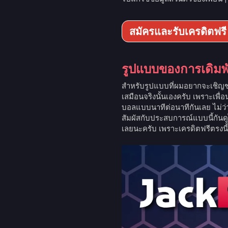
สมัครและรับเครดิตฟรี
รูปแบบของการเดิมพั
สำหรับรูปแบบที่ผมอยากจะเชิญชวน
เสมือนจริงนั้นเองครับ เพราะเพ
บอลแบบนาทีต่อนาทีกันเลย ไม่ว่า
สัมผัสกับประสบการณ์แบบนี้กันดูไ
เลยนะครับ เพราะเครดิตฟรีตรงนี