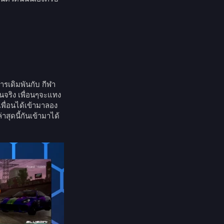
ารเดิมพันกับ กีฬา
นจริง เพื่อนๆจะแทง
พื่อนได้เข้ามาลอง
สุดนี้กันเข้ามาได้