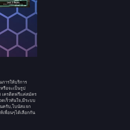
ในการให้บริการ
 หรือจะเป็นรูป
8 เครดิตฟรีแค่สมัคร
วดเร็วทันใจ,มีระบบ
นอนครับ,โบนัสแจก
้เพื่อนๆได้เลือกกัน