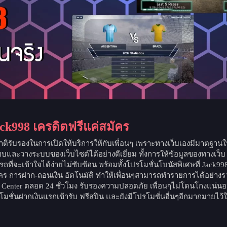
k998 เครดิตฟรีแค่สมัคร
ญาติรับรองในการเปิดให้บริการให้กับเพื่อนๆ เพราะทางเว็บเองมีมาตฐาน
แบบและวางระบบของเว็บไซต์ได้อย่างดีเยี่ยม ทั้งการให้ข้อมูลของทางเว็บ
ที่จะเข้าใจได้ง่ายไม่ซับซ้อน พร้อมทั้งโปรโมชั่นโบนัสพิเศษที่ Jack99
มัคร การฝาก-ถอนเงิน อัตโนมัติ ทำให้เพื่อนๆสามารถทำรายการได้อย่างร
all Center ตลอด 24 ชั่วโมง รับรองความปลอดภัย เพื่อนๆไม่โดนโกงแน่
ชั่นฝากเงินแรกเข้ารับ ฟรีสปิน และยังมีโปรโมชั่นอื่นๆอีกมากมายไว้ให