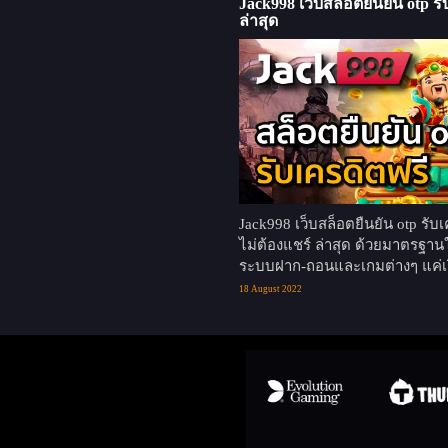
Jack998 เว็บสล็อตยืนยัน otp ร
ล่าสุด
Jack998 เว็บสล็อตยืนยัน otp รับ
ไม่ต้องแชร์ ล่าสุด ด้วยมาตรฐานใ
ระบบฝาก-ถอนและเกมต่างๆ แค่เร
18 August 2022