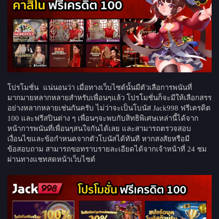
โปรโมชั่น แน่นอนว่า เมื่อทางเว็บไซต์นั้นมีตัวเลือการพนันที่
มากมายหลากหลายสำหรับเพื่อนๆแล้ว โปรโมชั่นก็จะมีให้เลือกสรร
อย่างหลากหลายเช่นกันครับ ไม่ว่าจะเป็นโบนัส Jack998 ฟรีเครดิต
100 และฟรีสปินต่าง ๆ เพื่อนๆจะพบกับสิทธิพิเศษเหล่านี้ได้จาก
หน้าการพนันที่เพื่อนๆสนใจกันได้เลย และสามารถตรวจสอบ
เงื่อนไขและข้อกำหนดจากตัวโบนัสได้ทันที หากสงสัยหรือมี
ข้อสอบถาม สามารถขอทราบรายละเอียดได้จากเจ้าหน้าที่ 24 ชม
ผ่านทางแชทสดหน้าเว็บไซต์