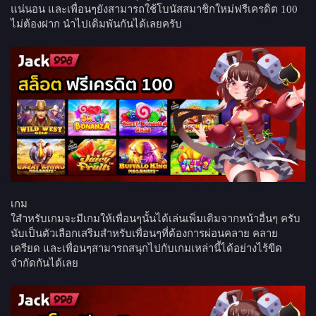
แน่นอน และเพื่อนๆยังสามารถใช้โบนัสสมาชิกใหม่ฟรีเครดิต 100
ไม่ต้องฝาก นำไปเดิมพันกันได้เลยครับ
เกม
ใสำหรับเกมจะมีเกมให้เพื่อนๆนั้นได้เล่นเพิ่มเติมจากหน้าอื่นๆ ครับ
นับเป็นตัวเลือกเสริมสำหรับเพื่อนๆที่ต้องการผ่อนคลาย คลาย
เครียด และเพื่อนๆสามารถสนุกไปกับเกมเหล่านี้ได้อย่างไร้ขีด
จำกัดกันได้เลย