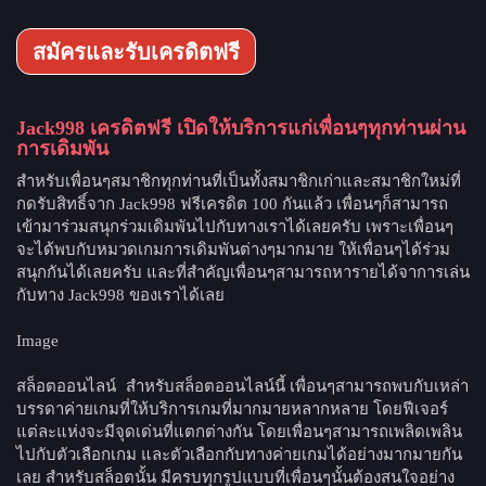
สมัครและรับเครดิตฟรี
Jack998 เครดิตฟรี เปิดให้บริการแก่เพื่อนๆทุกท่านผ่าน
การเดิมพัน
สำหรับเพื่อนๆสมาชิกทุกท่านที่เป็นทั้งสมาชิกเก่าและสมาชิกใหม่ที่
กดรับสิทธิ์จาก Jack998 ฟรีเครดิต 100 กันแล้ว เพื่อนๆก็สามารถ
เข้ามาร่วมสนุกร่วมเดิมพันไปกับทางเราได้เลยครับ เพราะเพื่อนๆ
จะได้พบกับหมวดเกมการเดิมพันต่างๆมากมาย ให้เพื่อนๆได้ร่วม
สนุกกันได้เลยครับ และที่สำคัญเพื่อนๆสามารถหารายได้จาการเล่น
กับทาง Jack998 ของเราได้เลย
Image
สล็อตออนไลน์ สำหรับสล็อตออนไลน์นี้ เพื่อนๆสามารถพบกับเหล่า
บรรดาค่ายเกมที่ให้บริการเกมที่มากมายหลากหลาย โดยฟีเจอร์
แต่ละแห่งจะมีจุดเด่นที่แตกต่างกัน โดยเพื่อนๆสามารถเพลิดเพลิน
ไปกับตัวเลือกเกม และตัวเลือกกับทางค่ายเกมได้อย่างมากมายกัน
เลย สำหรับสล็อตนั้น มีครบทุกรูปแบบที่เพื่อนๆนั้นต้องสนใจอย่าง