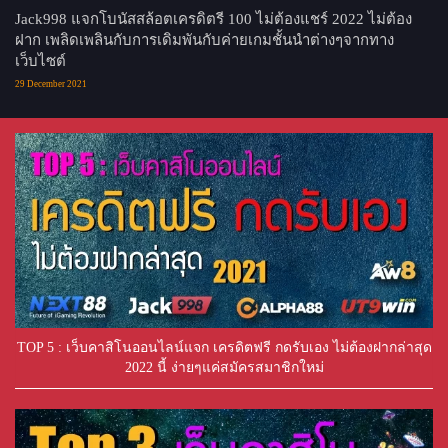
Jack998 แจกโบนัสสล้อตเครดิตรี 100 ไม่ต้องแชร์ 2022 ไม่ต้อง
ฝาก เพลิดเพลินกับการเดิมพันกับค่ายเกมชั้นนำต่างๆจากทาง
เว็บไซต์
29 December 2021
TOP 5 : เว็บคาสิโนออนไลน์แจก เครดิตฟรี กดรับเอง ไม่ต้องฝากล่าสุด
2022 นี้ ง่ายๆแค่สมัครสมาชิกใหม่