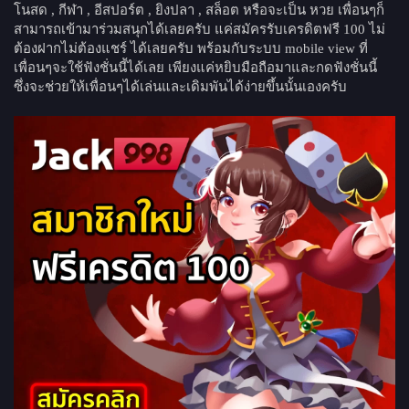
โนสด , กีฬา , อีสปอร์ต , ยิงปลา , สล็อต หรือจะเป็น หวย เพื่อนๆก็
สามารถเข้ามาร่วมสนุกได้เลยครับ แค่สมัครรับเครดิตฟรี 100 ไม่
ต้องฝากไม่ต้องแชร์ ได้เลยครับ พร้อมกับระบบ mobile view ที่
เพื่อนๆจะใช้ฟังชั่นนี้ได้เลย เพียงแค่หยิบมือถือมาและกดฟังชั่นนี้
ซึ่งจะช่วยให้เพื่อนๆได้เล่นและเดิมพันได้ง่ายขึ้นนั้นเองครับ